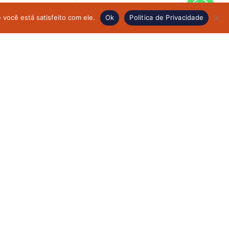
Agende sua consulta!
você está satisfeito com ele.
Ok
Politica de Privacidade
Contato para consulta
particular
R. Teodoro Sampaio, 744 - Cj. 17
Pinheiros - São Paulo / SP
CEP: 05406-000
+55 (11) 91551-0744
consultorio@marianaribeiromarcondes.com.br