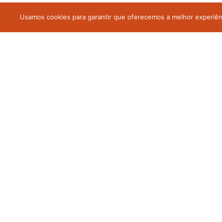
Usamos cookies para garantir que oferecemos a melhor experiênci
Esse site tem o objetivo de informar e agregar conhecimento aos 
e não representa, necessariamente, as mesmas práticas realiza
O site também segue as normas e o código de conduta Web de m
1974/2011.
Qualquer conteúdo deste canal não substitui a avaliação e a con
As fotos são meramente ilustrativas e os textos possuem direito