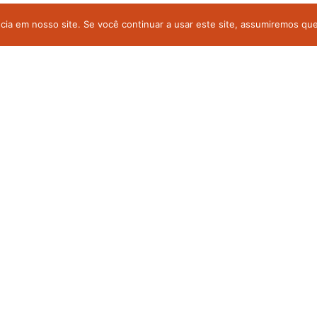
a em nosso site. Se você continuar a usar este site, assumiremos que 
leitores por meio de conteúdos jornalísticos
das no atendimento médico.
edicina e saúde, previstas na resolução do CFM
sulta médica.
s reservados.