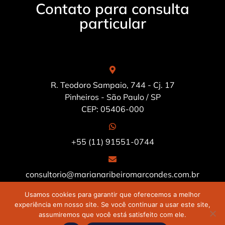
Contato para consulta
particular
R. Teodoro Sampaio, 744 - Cj. 17
Pinheiros - São Paulo / SP
CEP: 05406-000
+55 (11) 91551-0744
consultorio@marianaribeiromarcondes.com.br
Usamos cookies para garantir que oferecemos a melhor
experiência em nosso site. Se você continuar a usar este site,
©2022 – Dra. Mariana Ribeira Marcondes da Silveira CRM
assumiremos que você está satisfeito com ele.
124.644. Todos os direitos reservados. Desenvolvido por
Medellín
Agende sua consulta!